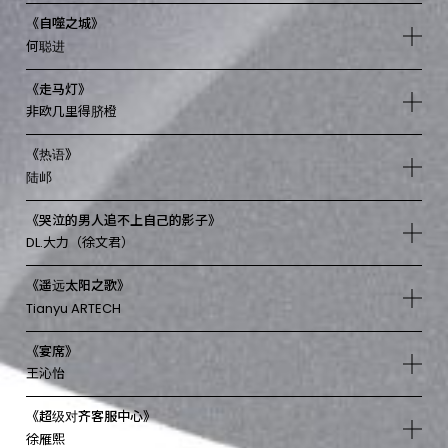
《自噬之城》
何聪进
《走马灯》
非欧几里得脐橙
《热语》
陆邖
《哭泣的男人追不上自己的影子》
DL.大力（徐文君）
《遥远太阳之歌》
Tianyu ARTECH
《宴席》
王沁怡
《超级对齐客服中心》
徐雁熙