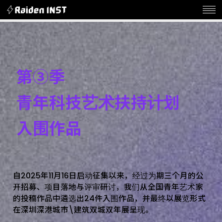
第
③
季
青
年
科
技
艺
术
扶
持
计
划
入
围
作
品
自
2
0
2
5
年
1
1
月
1
6
日
启
动
征
集
以
来
，
经
过
为
期
三
个
月
的
公
开
招
募
、
项
目
落
地
与
评
审
研
讨
，
我
们
从
全
国
青
年
艺
术
家
的
投
稿
作
品
中
遴
选
出
2
4
件
入
围
作
品
，
并
最
终
以
展
览
形
式
在
深
圳
深
港
城
市
\
建
筑
双
城
双
年
展
呈
现
。