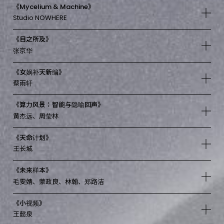
《Mycelium & Machine》
Studio NOWHERE
《目之所及》
张京华
《女娲补天新编》
蔡雨轩
《算力风景：智能与隐喻回声》
黄杰远、周莹林
《天命计划》
王长城
《未来样本》
毛雯婧、蒙政良、林翰、郑路洁
《小视频》
王懿泉