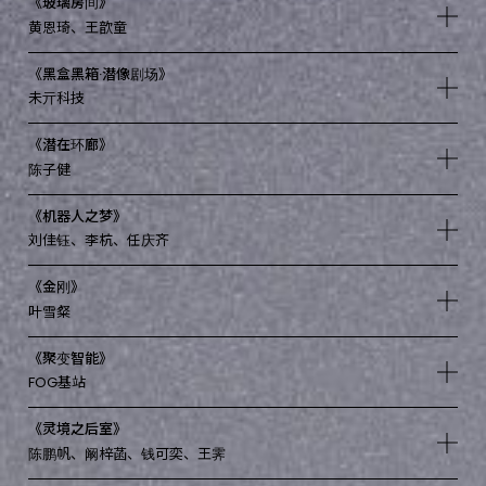
《玻璃房间》
黄恩琦、王歆童
《黑盒黑箱·潜像剧场》
未亓科技
《潜在环廊》
陈子健
《机器人之梦》
刘佳钰、李杭、任庆齐
《金刚》
叶雪粲
《聚变智能》
FOG基站
《灵境之后室》
陈鹏帆、阚梓菡、钱可奕、王霁