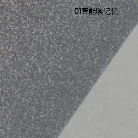
0
1
智
能
唤
记
忆