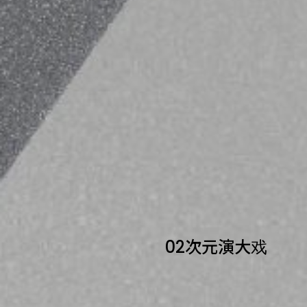
0
2
次
元
演
大
戏