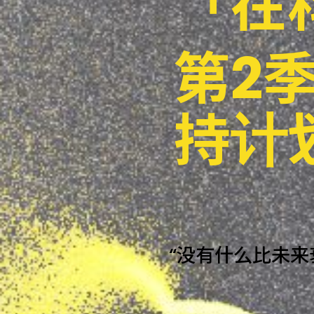
「
在
第
2
持
计
“
没
有
什
么
比
未
来