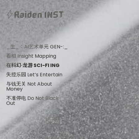
关于雷电所
关于雷电所
联系我们
_生_：AI艺术单元 GEN-:_
看相 Insight Mapping
「雷电所跨媒介艺术中心」于20
关于雷电所
在科幻·龙游 SCI-FI ING
电”，是取其物理原理的象征意
云与云（跨学科）或云与大地
失控乐园 Let’s Entertain
象，意指交流、协作与能量的传
与钱无关 Not About
Money
不准停电 Do Not Black
Out
青年科技艺术扶持计
划