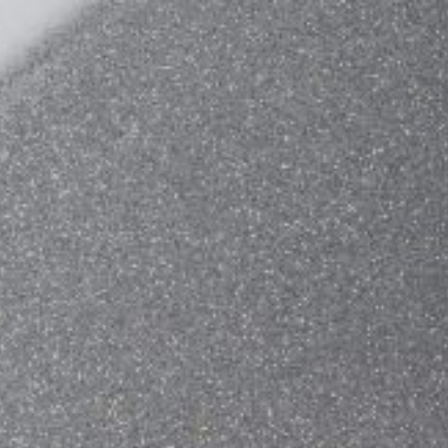
20年成⽴于中国上海。取名为“雷
作为非营利艺术机构，它通过
义——雷电是云内（艺术界内部）、
策展实践，以跨学科合作的方
（艺术与大众文化）之间的放电现
以及技术与⼈类认识和感官的
递。
⼦之外的展示可能性，以策展
的灵活性和合作性。
「雷电所」寄希望于通过对现
家的实践，提供孵化、展示和
筹办“青年科技艺术扶持计划”
间、元宇宙等文化空间中策划
的变化，它将持续优化自身机
项目与展览。