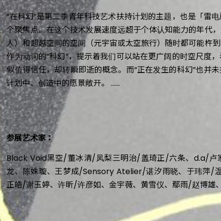
“在科幻”是第二季青年科技艺术扶持计划的主题，也是「雷
个聚焦点。在这个技术发展速度远超于个体认知能力的年代，
人）和超越空间的空间（元宇宙或太空旅行）随时都可能杵到
作为动词的“科幻”，提示着我们可以站在更广阔的时空尺度
似值得信任，却转瞬即逝的概念。而“正在发生的科幻”也并
计划中、创造中的愿景敞开。
参展艺术家：
Black Void黑空/董冰清/凤梨三明治/盖琦正/六条、d.a/卢家祺
龙、陈姝璇、王梦成/Sensory Atelier/谌汐雨晓、于玮
正皓/谢玉婷、许昕/许彦如、金宇薇、黄雪仪、鄢雨/赵博雄