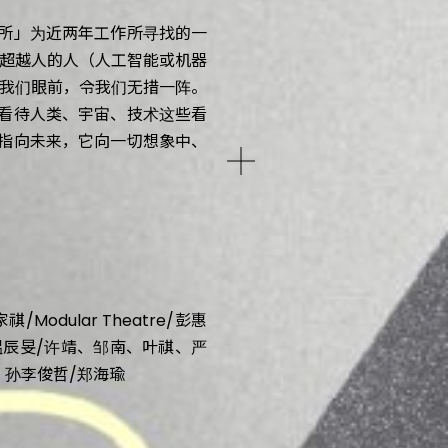
电所」为近两年工作所寻找的一
超越人的人（人工智能或机器
我们眼前，令我们无措一阵。
，看待人类、宇宙、技术这些看
未指向未来，它向一切想象中、
/Modular Theatre/彭惠
萍/温辰旻/许靖、邹南、叶祺、严
、孙李俊哲/郑海瑜