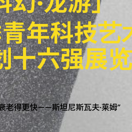
科
幻
·
龙
游
」
季
青
年
科
技
艺
划
十
六
强
展
览
衰
老
得
更
快
—
—
斯
坦
尼
斯
瓦
夫
·
莱
姆
”