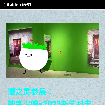
瀫
之
灵
参
展
：
数
字
混
响
-
2
0
2
3
新
艺
科
未