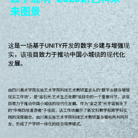
来
图
景
这
是
一
场
基
于
U
N
I
T
Y
开
发
的
数
字
乡
建
与
增
强
现
实
，
该
项
目
致
力
于
推
动
中
国
小
城
镇
的
现
代
化
发
展
。
由四川美术学院实验艺术学院科技艺术教研室牵头的“数字乡建与增强
现实工作坊”，是“瀫石光·艺术生态走廊”项目中的一个重要环节，该项
目致力于推动中国小城镇的现代化发展。作为“瀫之灵”元宇宙板块下
的“中埠四维漫游者”子项目，该工作坊展示了新文科教学和跨学科实
践的深度融合，由川美实验艺术学院科技艺术教研室与雷电所共同开
发，形成了产学研一体化的联合培养模式。