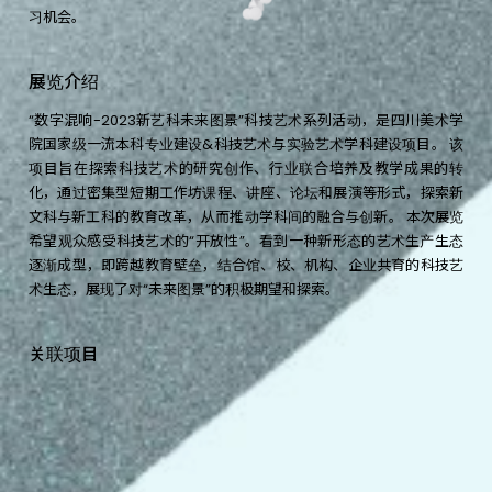
习机会。
展
览
介
绍
“数字混响-2023新艺科未来图景”科技艺术系列活动，是四川美术学
院国家级一流本科专业建设&科技艺术与实验艺术学科建设项目。 该
项目旨在探索科技艺术的研究创作、行业联合培养及教学成果的转
化，通过密集型短期工作坊课程、讲座、论坛和展演等形式，探索新
文科与新工科的教育改革，从而推动学科间的融合与创新。 本次展览
希望观众感受科技艺术的“开放性”。看到一种新形态的艺术生产生态
逐渐成型，即跨越教育壁垒，结合馆、校、机构、企业共育的科技艺
术生态，展现了对“未来图景”的积极期望和探索。
关
联
项
目