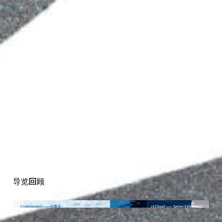
导
览
回
顾