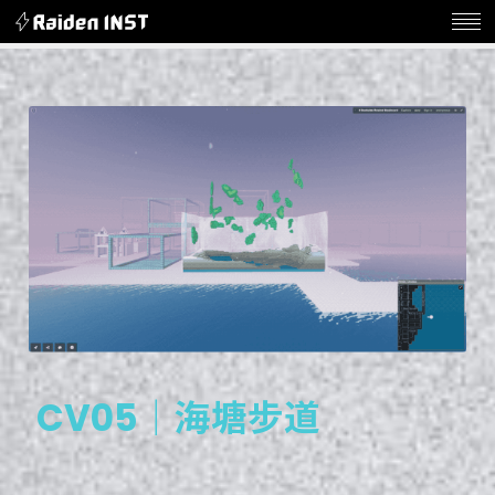
C
V
0
5
｜
海
塘
步
道