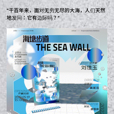
“
千
百
年
来
，
面
对
无
穷
无
尽
的
大
海
，
人
们
天
然
地
发
问
：
它
有
边
际
吗
？
“