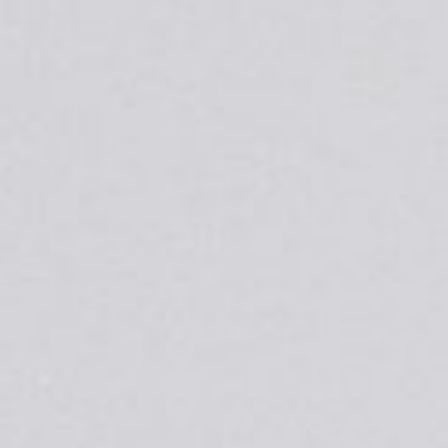
CV08｜黑巴哥世