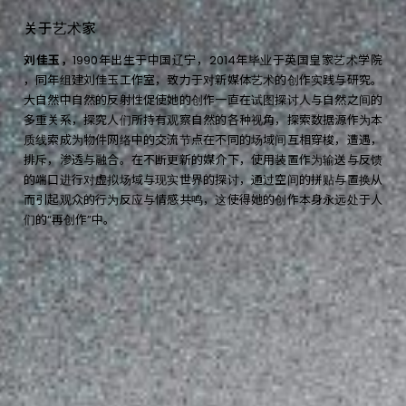
关
于
艺
术
家
刘佳玉，
1990年出生于中国辽宁，2014年毕业于英国皇家艺术学院
，同年组建刘佳玉工作室，致力于对新媒体艺术的创作实践与研究。
大自然中自然的反射性促使她的创作一直在试图探讨人与自然之间的
多重关系，探究人们所持有观察自然的各种视角，探索数据源作为本
质线索成为物件网络中的交流节点在不同的场域间互相穿梭，遭遇，
排斥，渗透与融合。在不断更新的媒介下，使用装置作为输送与反馈
的端口进行对虚拟场域与现实世界的探讨，通过空间的拼贴与置换从
而引起观众的行为反应与情感共鸣，这使得她的创作本身永远处于人
们的“再创作”中。