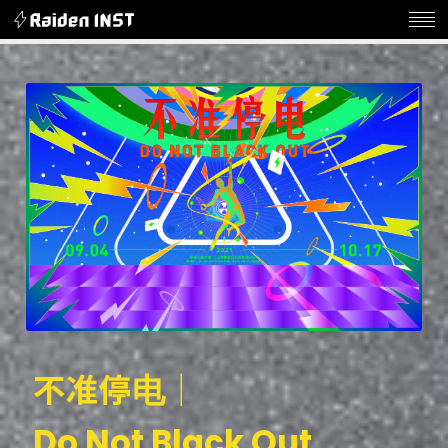
不
准
停
电
｜
D
o
N
o
t
B
l
a
c
k
O
u
t