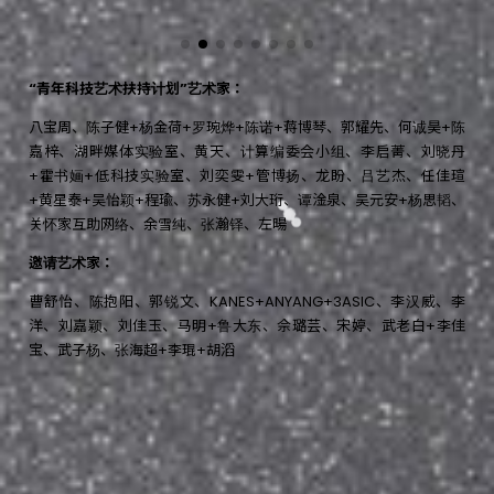
“青年科技艺术扶持计划”艺术家：
八宝周、陈子健+杨金荷+罗琬烨+陈诺+蒋博琴、郭耀先、何诚昊+陈
嘉梓、湖畔媒体实验室、黄天、计算编委会小组、李启菁、刘晓丹
+霍书婳+低科技实验室、刘奕雯+管博扬、龙盼、吕艺杰、任佳瑄
+黄星泰+吴怡颖+程瑜、苏永健+刘大珩、谭淦泉、吴元安+杨思韬、
关怀家互助网络、余雪纯、张瀚铎、左暘
邀请艺术家：
曹舒怡、陈抱阳、郭锐文、KANES+ANYANG+3ASIC、李汉威、李
洋、刘嘉颖、刘佳玉、马明+鲁大东、佘璐芸、宋婷、武老白+李佳
宝、武子杨、张海超+李琨+胡滔