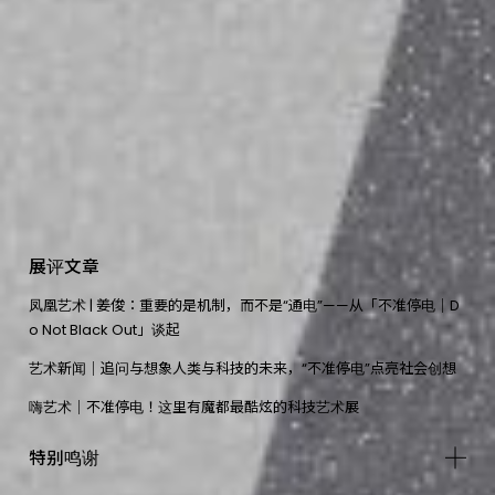
展
评
文
章
凤凰艺术 | 姜俊：重要的是机制，而不是“通电”——从「不准停电｜D
o Not Black Out」谈起
艺术新闻｜追问与想象人类与科技的未来，“不准停电”点亮社会创想
嗨艺术｜不准停电！这里有魔都最酷炫的科技艺术展
特
别
鸣
谢