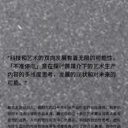
“
科
技
和
艺
术
的
双
向
发
展
有
着
无
限
的
可
能
性
，
「
不
准
停
电
」
意
在
探
讨
跨
媒
介
下
的
艺
术
生
产
内
容
的
多
维
度
思
考
，
发
展
的
现
状
和
对
未
来
的
可
能
。
”
展览主题以拟人，幽默化的口号牵引出作品中电的必须属性，有意识
地将关注点转移到作品本身。展览中的三十余位艺术家从探索人类与
自然的边界，人机的管控和去中心化意识，科技的社会性思考，虚拟
与现实空间的肉身性转换等多维度视角进行了对话与展演，其中作品