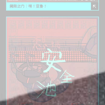
阈限之门｜嘿！亚鲁！