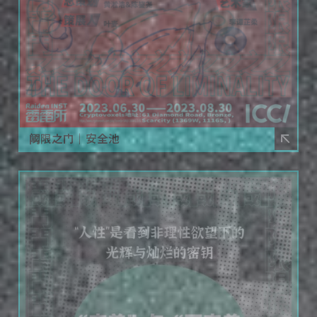
阈限之门｜安全池