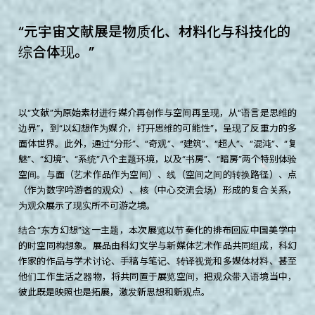
“
元
宇
宙
文
献
展
是
物
质
化
、
材
料
化
与
科
技
化
的
综
合
体
现
。
”
以“文献”为原始素材进行媒介再创作与空间再呈现，从“语言是思维的
边界”，到“以幻想作为媒介，打开思维的可能性”，呈现了反重力的多
面体世界。此外，通过“分形”、“奇观”、“建筑”、“超人”、“混沌”、“复
魅”、“幻境”、“系统”八个主题环境，以及“书房”、“暗房”两个特别体验
空间。与面（艺术作品作为空间）、线（空间之间的转换路径）、点
（作为数字吟游者的观众）、核（中心交流会场）形成的复合关系，
为观众展示了现实所不可游之境。
结合“东方幻想”这一主题，本次展览以节奏化的排布回应中国美学中
的时空同构想象。展品由科幻文学与新媒体艺术作品共同组成，科幻
作家的作品与学术讨论、手稿与笔记、转译视觉和多媒体材料、甚至
他们工作生活之器物，将共同置于展览空间，把观众带入语境当中，
彼此既是映照也是拓展，激发新思想和新观点。