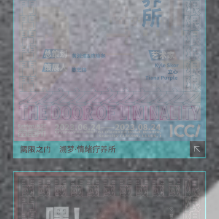
阈限之门｜溯梦·情绪疗养所