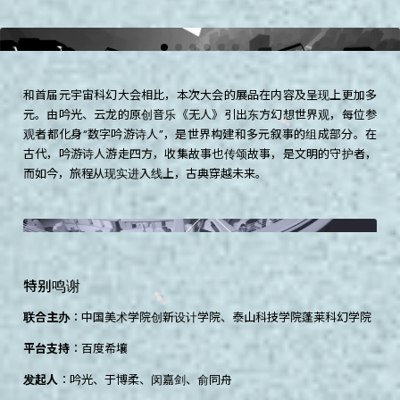
和首届元宇宙科幻大会相比，本次大会的展品在内容及呈现上更加多
元。由吟光、云龙的原创音乐《无人》引出东方幻想世界观，每位参
观者都化身“数字吟游诗人”，是世界构建和多元叙事的组成部分。在
古代，吟游诗人游走四方，收集故事也传颂故事，是文明的守护者，
而如今，旅程从现实进入线上，古典穿越未来。
特
别
鸣
谢
联合主办
：中国美术学院创新设计学院、泰山科技学院蓬莱科幻学院
平台支持
：百度希壤
发起人
：吟光、于博柔、闵嘉剑、俞同舟