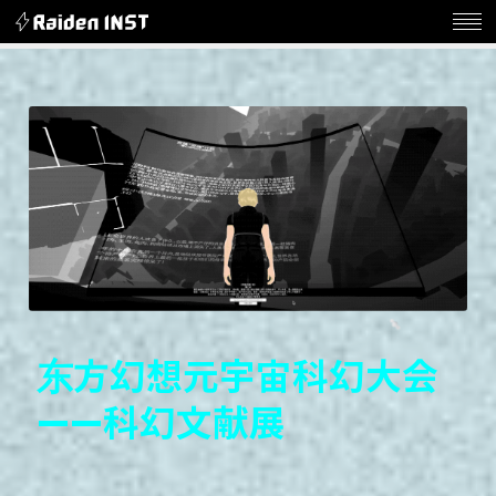
东
方
幻
想
元
宇
宙
科
幻
大
会
—
—
科
幻
文
献
展